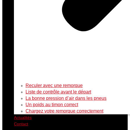
Rechercher
Reculer avec une remorque
Liste de contrôle avant le départ
La bonne pression d’air dans les pneus
Un poids au timon correct
Chargez votre remorque correctement
Actualités
Contact