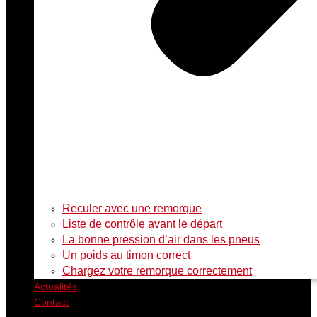
Rechercher
Reculer avec une remorque
Liste de contrôle avant le départ
La bonne pression d’air dans les pneus
Un poids au timon correct
Chargez votre remorque correctement
Actualités
Contact