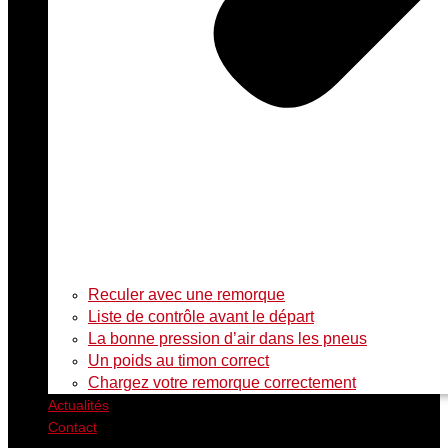
Rechercher
Reculer avec une remorque
Liste de contrôle avant le départ
La bonne pression d’air dans les pneus
Un poids au timon correct
Chargez votre remorque correctement
Actualités
Contact