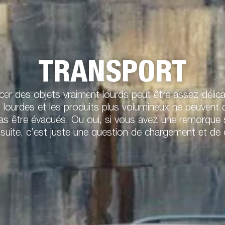
TRANSPORT
cer des objets vraiment lourds peut être assez délica
s lourdes et les produits plus volumineux ne peuvent 
as être évacués. Ou oui, si vous avez une remorque s
Ensuite, c’est juste une question de chargement et de 