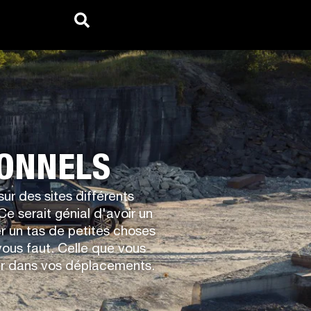
IONNELS
ur des sites différents
e serait génial d'avoir un
r un tas de petites choses
vous faut. Celle que vous
er dans vos déplacements.