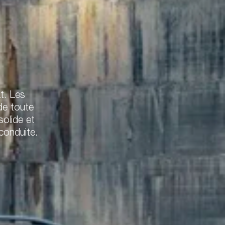
t. Les
de toute
olide et
conduite.