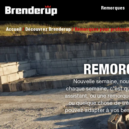
Remorques
Accueil
/
Découvrez Brenderup
/ Remorques pour professi
REMORQ
Nouvelle semaine, nouv
chaque semaine, c'est qu'
assistant, ou une remorqu
ou quelque chose de très
pouvez adapter à vos bes