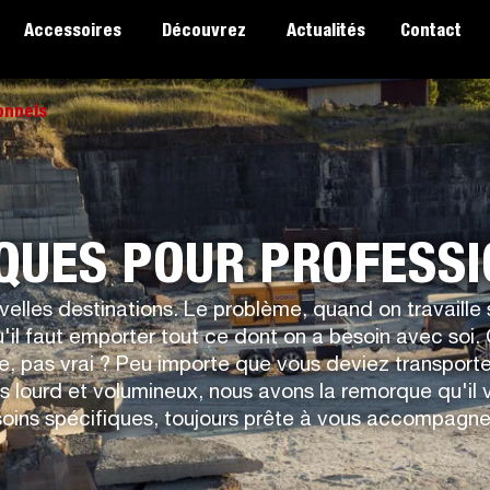
Accessoires
Découvrez
Actualités
Contact
onnels
UES POUR PROFESS
elles destinations. Le problème, quand on travaille s
il faut emporter tout ce dont on a besoin avec soi. C
e, pas vrai ? Peu importe que vous deviez transporte
 lourd et volumineux, nous avons la remorque qu'il 
oins spécifiques, toujours prête à vous accompagn