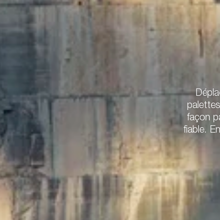
Dépla
palette
façon p
fiable. 