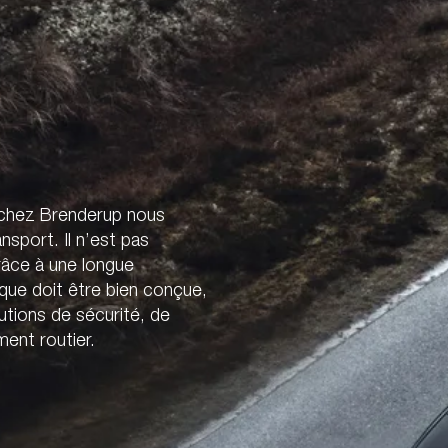
 chez Brenderup nous
sport. Il n’est pas
râce à une longue
ue doit être bien conçue,
utions de sécurité, de
ent routier.