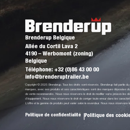
Brenderup Belgique
Allée du Cortil Lava 2
4190 – Werbomont (zoning)
Belgique
Téléphone:
+32 (0)86 43 00 00
info@brenderuptrailer.be
Copyright © 2025 Brenderup. Tous les droits sont réservés. Brenderup fait partie d
marques, avec ses produits et ses caractéristiques sont des marques déposées du G
de vente recommandés. Nous nous réservons le droit de modifier sans préavis les détai
d’équipement. Nous nous réservons le droit de corriger toute erreur dans les caractéri
L’offre et la gamme de produits peut varier selon le revendeur. Nous nous réservons le d
Politique de confidentialité
Politique des cooki