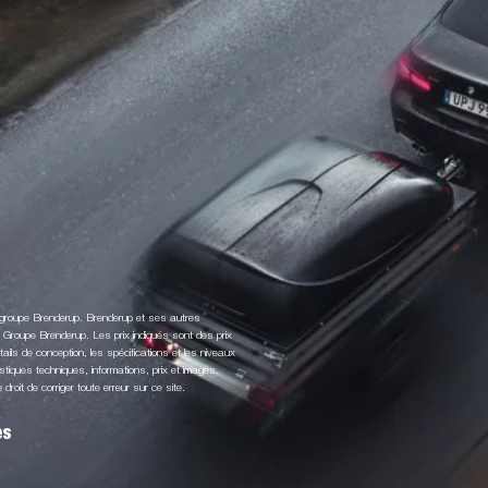
u groupe Brenderup. Brenderup et ses autres
roupe Brenderup. Les prix indiqués sont des prix
ls de conception, les spécifications et les niveaux
stiques techniques, informations, prix et images.
roit de corriger toute erreur sur ce site.
es