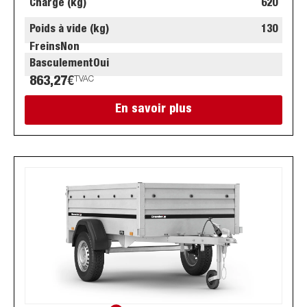
Charge (kg)
620
Poids à vide (kg)
130
Freins
Non
Basculement
Oui
863,27
€
TVAC
En savoir plus