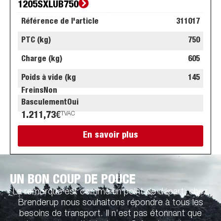
1205SXLUB750
Référence de l'article
311017
PTC (kg)
750
Charge (kg)
605
Poids à vide (kg
145
Freins
Non
Basculement
Oui
1.211,73
€
TVAC
En savoir plus
UN BON COUP DE POUCE
La remorque est comme un point de départ: chez
Brenderup nous souhaitons répondre à tous les
besoins de transport. Il n’est pas étonnant que