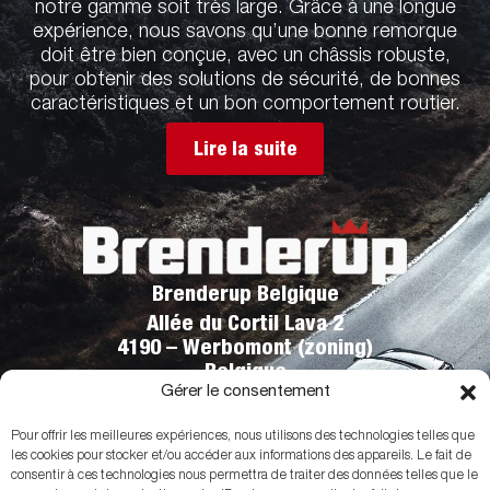
notre gamme soit très large. Grâce à une longue
expérience, nous savons qu’une bonne remorque
doit être bien conçue, avec un châssis robuste,
pour obtenir des solutions de sécurité, de bonnes
caractéristiques et un bon comportement routier.
Lire la suite
Brenderup Belgique
Allée du Cortil Lava 2
4190 – Werbomont (zoning)
Belgique
Gérer le consentement
Téléphone:
+32 (0)86 43 00 00
info@brenderuptrailer.be
Pour offrir les meilleures expériences, nous utilisons des technologies telles que
Copyright © 2025 Brenderup. Tous les droits sont réservés. Brenderup fait partie du groupe
les cookies pour stocker et/ou accéder aux informations des appareils. Le fait de
Brenderup. Brenderup et ses autres marques, avec ses produits et ses caractéristiques sont
consentir à ces technologies nous permettra de traiter des données telles que le
des marques déposées du Groupe Brenderup. Les prix indiqués sont des prix de vente