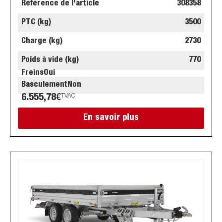
Référence de l'article
308358
PTC (kg)
3500
Charge (kg)
2730
Poids à vide (kg)
770
Freins
Oui
Basculement
Non
6.555,78
€
TVAC
En savoir plus