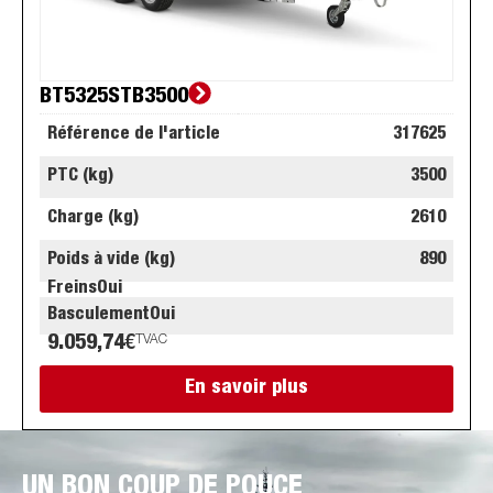
BT5325STB3500
Référence de l'article
317625
PTC (kg)
3500
Charge (kg)
2610
Poids à vide (kg)
890
Freins
Oui
Basculement
Oui
9.059,74
€
TVAC
En savoir plus
UN BON COUP DE POUCE