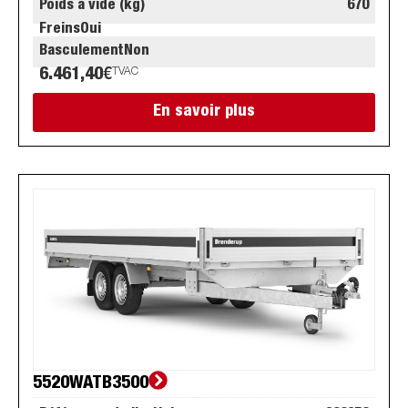
Poids à vide (kg)
670
Freins
Oui
Basculement
Non
6.461,40
€
TVAC
En savoir plus
5520WATB3500