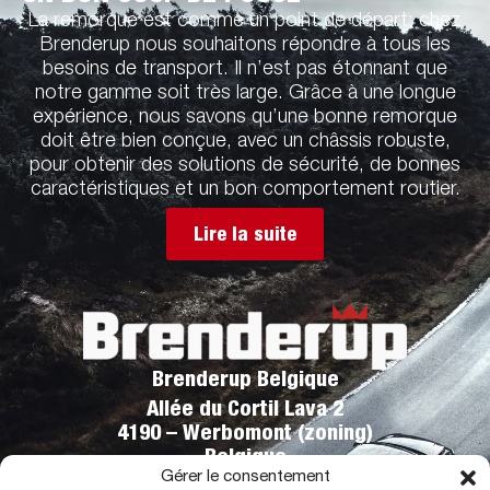
La remorque est comme un point de départ: chez
Brenderup nous souhaitons répondre à tous les
besoins de transport. Il n’est pas étonnant que
notre gamme soit très large. Grâce à une longue
expérience, nous savons qu’une bonne remorque
doit être bien conçue, avec un châssis robuste,
pour obtenir des solutions de sécurité, de bonnes
caractéristiques et un bon comportement routier.
Lire la suite
Brenderup Belgique
Allée du Cortil Lava 2
4190 – Werbomont (zoning)
Belgique
Gérer le consentement
Téléphone:
+32 (0)86 43 00 00