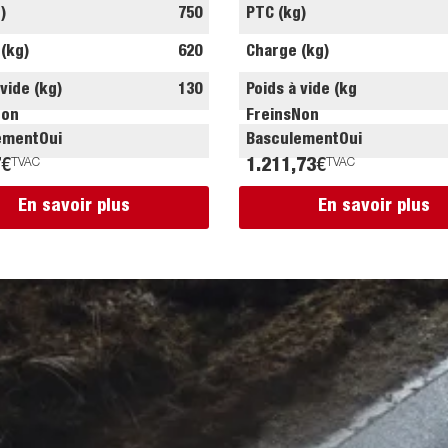
)
750
PTC (kg)
(kg)
620
Charge (kg)
 vide (kg)
130
Poids à vide (kg
Non
Freins
Non
ement
Oui
Basculement
Oui
7
€
TVAC
1.211,73
€
TVAC
En savoir plus
En savoir plus