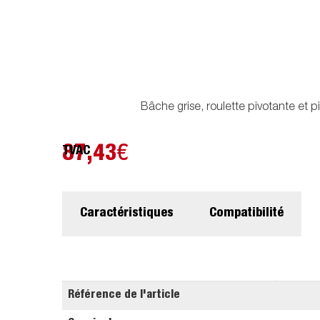
Bâche grise, roulette pivotante et 
87,43
€
TVAC
Caractéristiques
Compatibilité
Référence de l'article