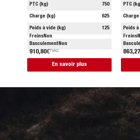
PTC (kg)
750
PTC (kg
Charge (kg)
625
Charge 
Poids à vide (kg)
125
Poids à
Freins
Non
Freins
Basculement
Non
Bascul
910,80
€
TVAC
863,2
En savoir plus