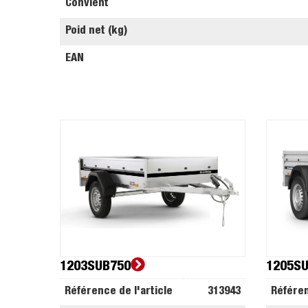
Convient
Poid net (kg)
EAN
1203SUB750
1205S
Référence de l'article
313943
Référen