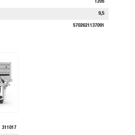
1205
9,5
5702621137091
311017