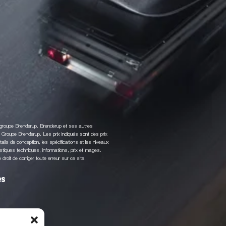
u groupe Brenderup. Brenderup et ses autres
roupe Brenderup. Les prix indiqués sont des prix
ls de conception, les spécifications et les niveaux
stiques techniques, informations, prix et images.
roit de corriger toute erreur sur ce site.
es