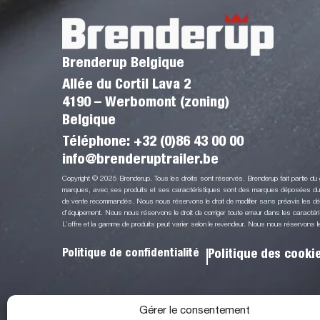
Brenderup Belgique
Allée du Cortil Lava 2
4190 – Werbomont (zoning)
Belgique
Téléphone:
+32 (0)86 43 00 00
info@brenderuptrailer.be
Copyright © 2025 Brenderup. Tous les droits sont réservés. Brenderup fait partie d
marques, avec ses produits et ses caractéristiques sont des marques déposées du G
de vente recommandés. Nous nous réservons le droit de modifier sans préavis les détai
d’équipement. Nous nous réservons le droit de corriger toute erreur dans les caractéri
L’offre et la gamme de produits peut varier selon le revendeur. Nous nous réservons le d
Politique de confidentialité
Politique des cooki
Gérer le consentement