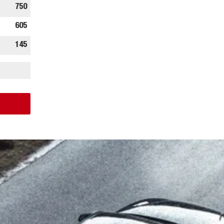
750
605
145