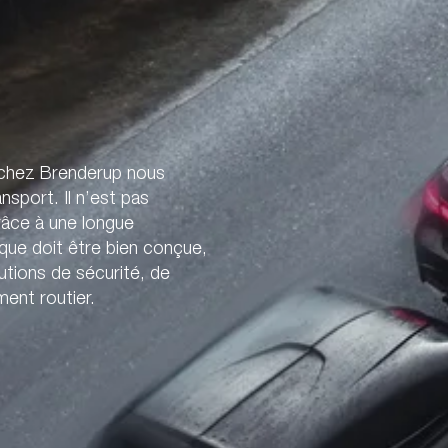
 chez Brenderup nous
sport. Il n’est pas
râce à une longue
ue doit être bien conçue,
utions de sécurité, de
ent routier.