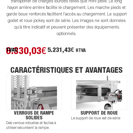
transporter de charges lourdes telles que mini pelle. Le long
hayon arrière arrière facilite le chargement. Les marche pieds et
garde boue renforcés facilitent l’accès au chargement. Le support
godet et roue jockey sont de série. Les images ne sont données
qu’à titre indicatif et peuvent présenter des équipements
optionnels.
6.330,03
€
5.231,43
€
TVAC
HTVA
CARACTÉRISTIQUES ET AVANTAGES
VERROUS DE RAMPE
SUPPORT DE ROUE
SOLIDES
Le support de roue est de série
Des verrous robustes et faciles à
utiliser sécurisent la rampe.