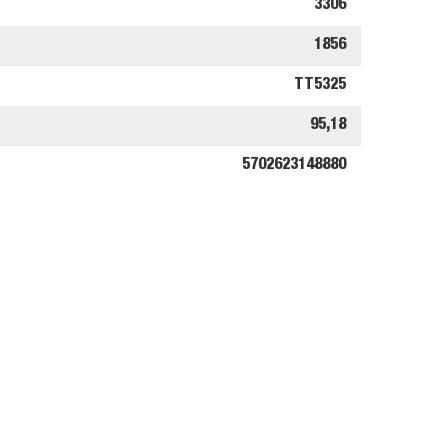
3306
1856
TT5325
95,18
5702623148880