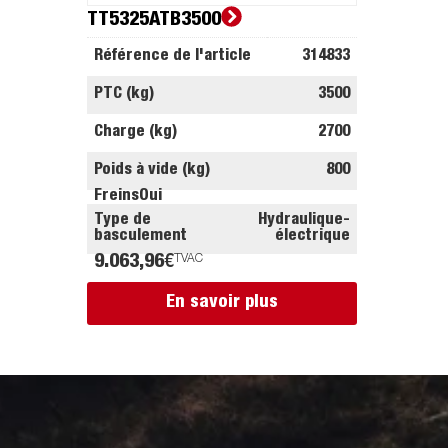
TT5325ATB3500
Référence de l'article
314833
PTC (kg)
3500
Charge (kg)
2700
Poids à vide (kg)
800
Freins
Oui
Type de
Hydraulique-
basculement
électrique
9.063,96
€
TVAC
En savoir plus