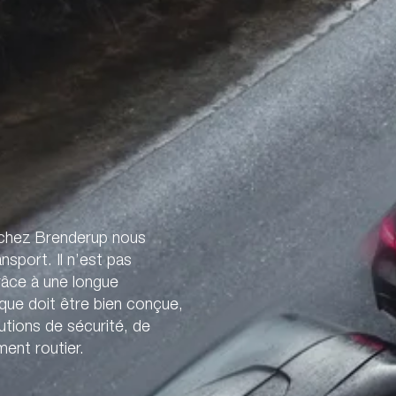
 chez Brenderup nous
sport. Il n’est pas
râce à une longue
ue doit être bien conçue,
utions de sécurité, de
ent routier.