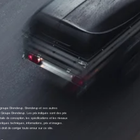
u groupe Brenderup. Brenderup et ses autres
roupe Brenderup. Les prix indiqués sont des prix
ls de conception, les spécifications et les niveaux
stiques techniques, informations, prix et images.
roit de corriger toute erreur sur ce site.