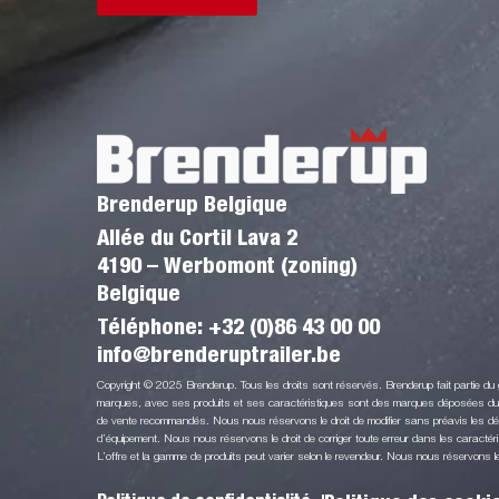
Brenderup Belgique
Allée du Cortil Lava 2
4190 – Werbomont (zoning)
Belgique
Téléphone:
+32 (0)86 43 00 00
info@brenderuptrailer.be
Copyright © 2025 Brenderup. Tous les droits sont réservés. Brenderup fait partie d
marques, avec ses produits et ses caractéristiques sont des marques déposées du G
de vente recommandés. Nous nous réservons le droit de modifier sans préavis les détai
d’équipement. Nous nous réservons le droit de corriger toute erreur dans les caractéri
L’offre et la gamme de produits peut varier selon le revendeur. Nous nous réservons le d