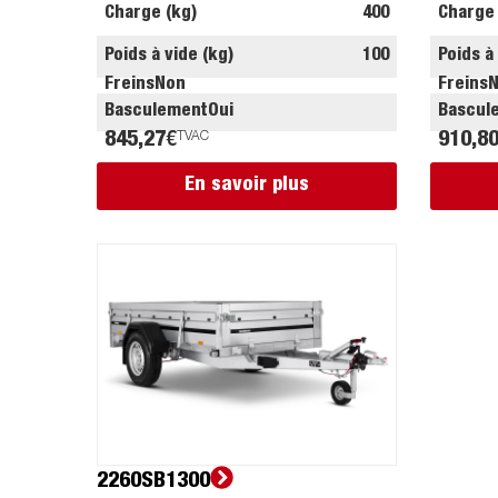
Charge (kg)
400
Charge 
Poids à vide (kg)
100
Poids à
Freins
Non
Freins
Basculement
Oui
Bascul
845,27
€
TVAC
910,8
En savoir plus
2260SB1300