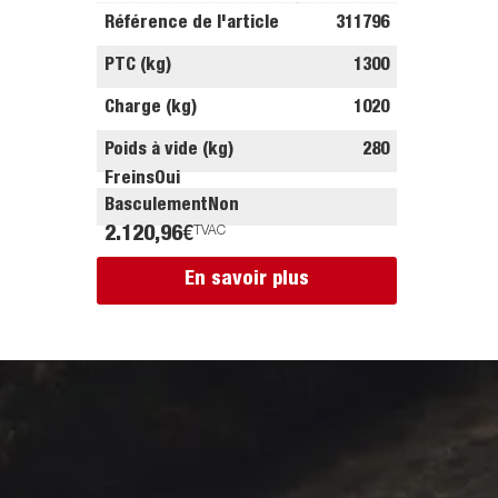
Référence de l'article
311796
PTC (kg)
1300
Charge (kg)
1020
Poids à vide (kg)
280
Freins
Oui
Basculement
Non
2.120,96
€
TVAC
En savoir plus