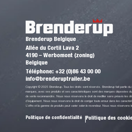
Brenderup Belgique
Allée du Cortil Lava 2
4190 – Werbomont (zoning)
Belgique
Téléphone:
+32 (0)86 43 00 00
info@brenderuptrailer.be
Copyright © 2025 Brenderup. Tous les droits sont réservés. Brenderup fait partie d
marques, avec ses produits et ses caractéristiques sont des marques déposées du G
de vente recommandés. Nous nous réservons le droit de modifier sans préavis les détai
d’équipement. Nous nous réservons le droit de corriger toute erreur dans les caractéri
L’offre et la gamme de produits peut varier selon le revendeur. Nous nous réservons le d
Politique de confidentialité
Politique des cooki