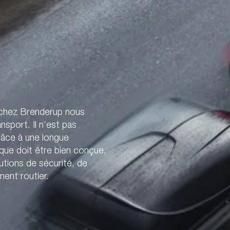
 chez Brenderup nous
sport. Il n’est pas
râce à une longue
ue doit être bien conçue,
utions de sécurité, de
ent routier.