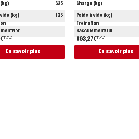
(kg)
625
Charge (kg)
 vide (kg)
125
Poids à vide (kg)
Non
Freins
Non
ement
Non
Basculement
Oui
0
€
TVAC
863,27
€
TVAC
En savoir plus
En savoir plus