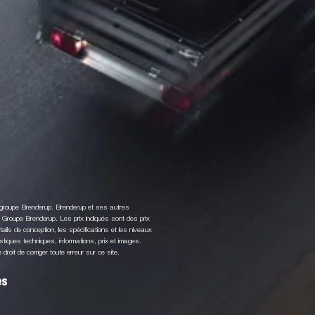
u groupe Brenderup. Brenderup et ses autres
roupe Brenderup. Les prix indiqués sont des prix
ls de conception, les spécifications et les niveaux
stiques techniques, informations, prix et images.
roit de corriger toute erreur sur ce site.
es