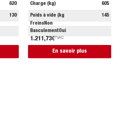
620
Charge (kg)
605
130
Poids à vide (kg
145
Freins
Non
Basculement
Oui
1.211,73
€
TVAC
En savoir plus