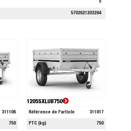
5
5702621203284
1205SXLUB750
311106
Référence de l'article
311017
750
PTC (kg)
750