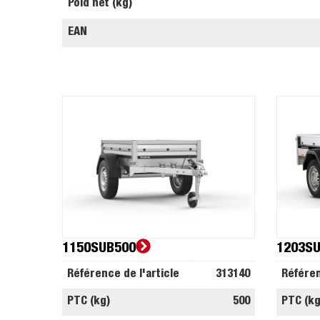
Poid net (kg)
EAN
1150SUB500
1203S
Référence de l'article
313140
Référen
PTC (kg)
500
PTC (kg