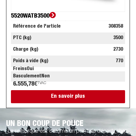
5520WATB3500
Référence de l'article
308358
PTC (kg)
3500
Charge (kg)
2730
Poids à vide (kg)
770
Freins
Oui
Basculement
Non
6.555,78
€
TVAC
En savoir plus
UN BON COUP DE POUCE
La remorque est comme un point de départ: chez