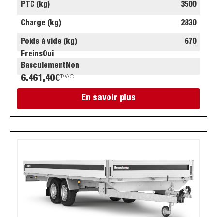
PTC (kg)
3500
Charge (kg)
2830
Poids à vide (kg)
670
Freins
Oui
Basculement
Non
6.461,40
€
TVAC
En savoir plus