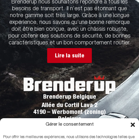
Brenderup nous souhaitons répondre à tous les
besoins de transport. Il n’est pas étonnant que
notre gamme soit très large. Grâce à une longue
expérience, nous savons qu’une bonne remorque
doit être bien conçue, avec un châssis robuste,
pour obtenir des solutions de sécurité, de bonnes
caractéristiques et un bon comportement routier.
Lire la suite
Brenderup Belgique
Allée du Cortil Lava 2
4190 – Werbomont (zoning)
Belgique
Gérer le consentement
Téléphone:
+32 (0)86 43 00 00
info@brenderuptrailer.be
Pour offrir les meilleures expériences, nous utilisons des technologies telles que