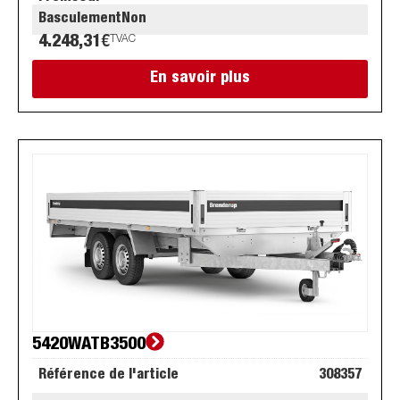
Basculement
Non
4.248,31
€
TVAC
En savoir plus
5420WATB3500
Référence de l'article
308357