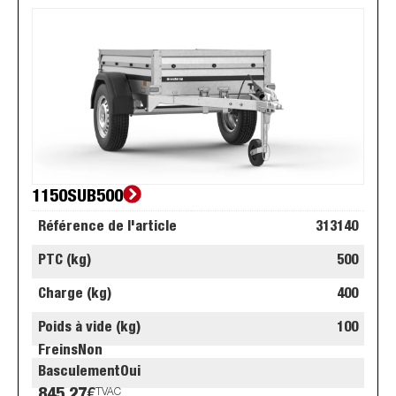
1150SUB500
Référence de l'article
313140
PTC (kg)
500
Charge (kg)
400
Poids à vide (kg)
100
Freins
Non
Basculement
Oui
TVAC