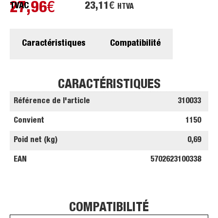
27,96
€
23,11
€
TVAC
HTVA
Caractéristiques
Compatibilité
CARACTÉRISTIQUES
Référence de l'article
310033
Convient
1150
Poid net (kg)
0,69
EAN
5702623100338
COMPATIBILITÉ